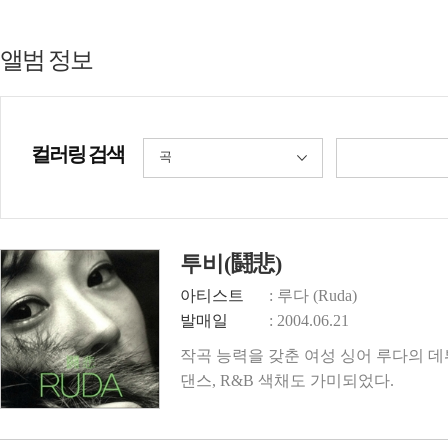
앨범 정보
컬러링 검색
곡
투비(鬪悲)
아티스트
: 루다 (Ruda)
발매일
: 2004.06.21
작곡 능력을 갖춘 여성 싱어 루다의 
댄스, R&B 색채도 가미되었다.