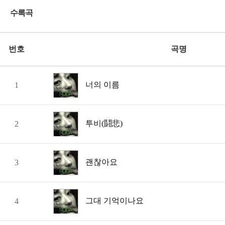
수록곡
번호
곡명
너의 이름
1
투비(鬪悲)
2
괜찮아요
3
그대 기억이나요
4