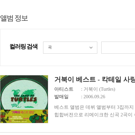
앨범 정보
컬러링 검색
곡
거북이 베스트 - 칵테일 사
아티스트
: 거북이 (Turtles)
발매일
: 2006.09.26
베스트 앨범은 데뷔 앨범부터 3집까지 
힙합버전으로 리메이크한 신곡 2곡이 