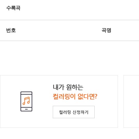
수록곡
번호
곡명