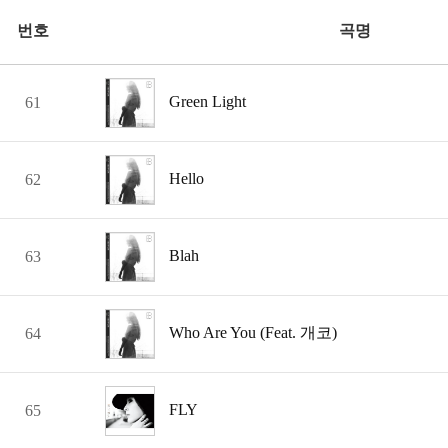
번호
곡명
Green Light
61
Hello
62
Blah
63
Who Are You (Feat. 개코)
64
FLY
65