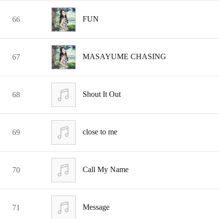
FUN
66
MASAYUME CHASING
67
Shout It Out
68
close to me
69
Call My Name
70
Message
71