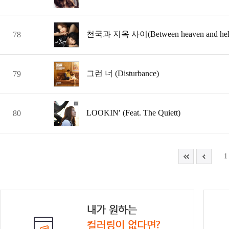
천국과 지옥 사이(Between heaven and hel
78
그런 너 (Disturbance)
79
LOOKIN′ (Feat. The Quiett)
80
1