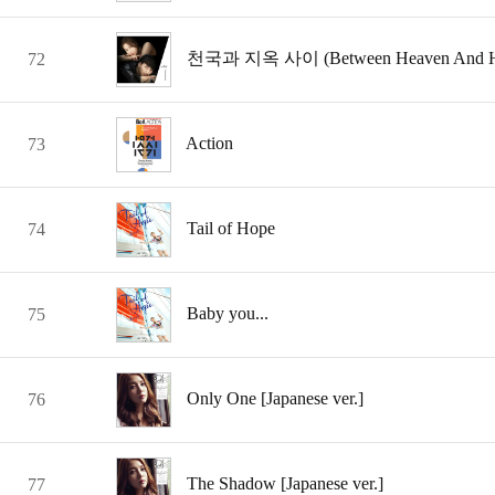
천국과 지옥 사이 (Between Heaven And He
72
Action
73
Tail of Hope
74
Baby you...
75
Only One [Japanese ver.]
76
The Shadow [Japanese ver.]
77