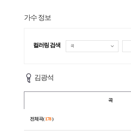
가수 정보
컬러링 검색
곡
김광석
곡
전체곡(
178
)