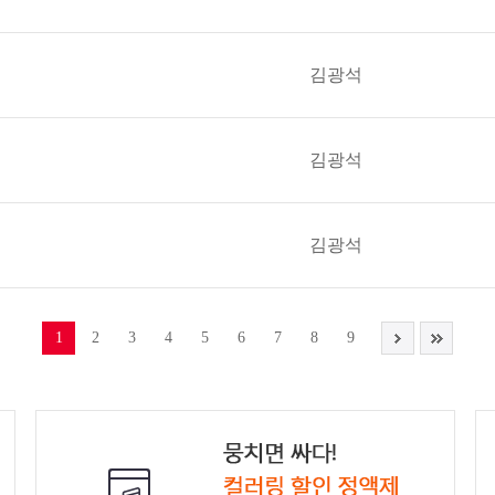
김광석
김광석
김광석
1
2
3
4
5
6
7
8
9