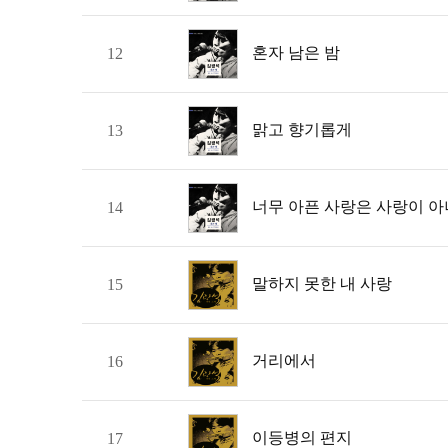
혼자 남은 밤
12
맑고 향기롭게
13
너무 아픈 사랑은 사랑이 
14
말하지 못한 내 사랑
15
거리에서
16
이등병의 편지
17