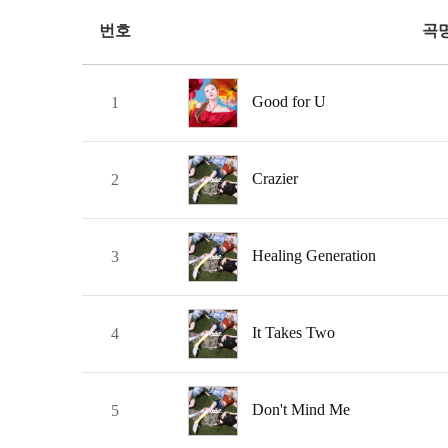
번호
곡
Good for U
1
Crazier
2
Healing Generation
3
It Takes Two
4
Don't Mind Me
5