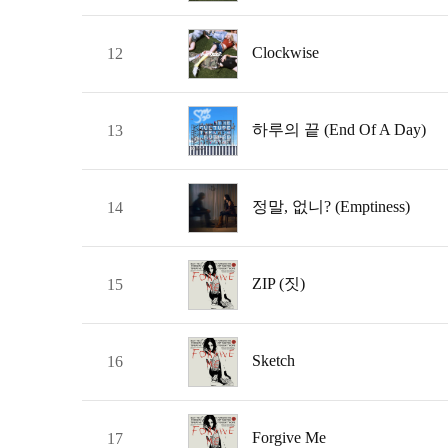
Clockwise
12
하루의 끝 (End Of A Day)
13
정말, 없니? (Emptiness)
14
ZIP (짓)
15
Sketch
16
Forgive Me
17