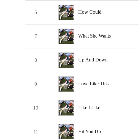
How Could
6
What She Wants
7
Up And Down
8
Love Like This
9
Like I Like
10
Hit You Up
11