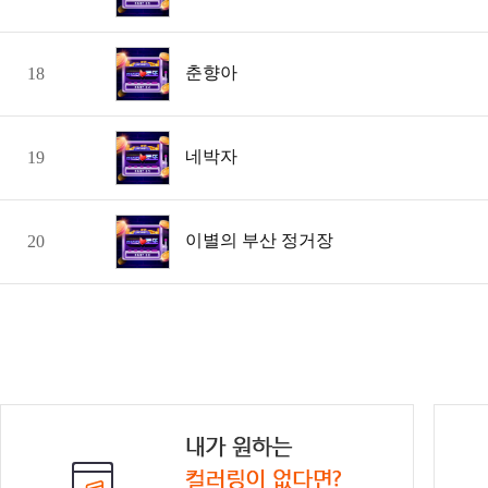
춘향아
18
네박자
19
이별의 부산 정거장
20