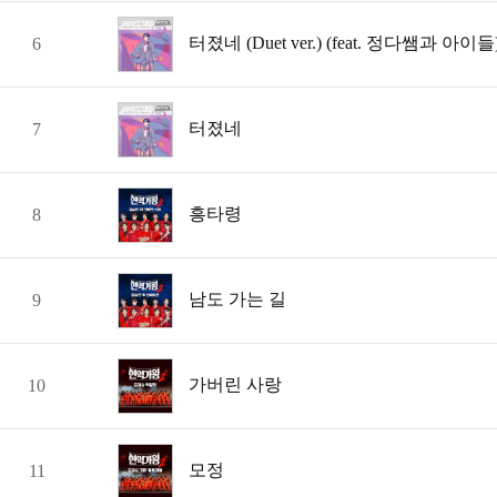
터졌네 (Duet ver.) (feat. 정다쌤과 아이들
6
터졌네
7
흥타령
8
남도 가는 길
9
가버린 사랑
10
모정
11