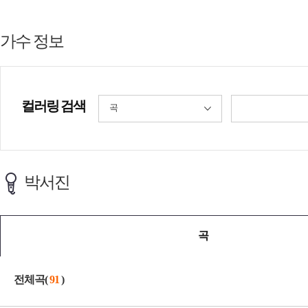
가수 정보
컬러링 검색
곡
박서진
곡
전체곡(
91
)