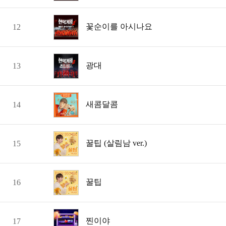
꽃순이를 아시나요
12
광대
13
새콤달콤
14
꿀팁 (살림남 ver.)
15
꿀팁
16
찐이야
17