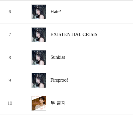
Hate²
6
EXISTENTIAL CRISIS
7
Sunkiss
8
Fireproof
9
두 글자
10