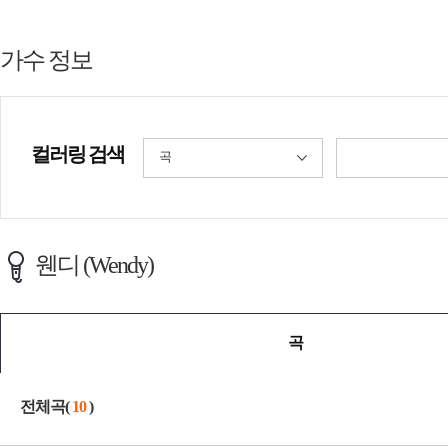
가수 정보
컬러링 검색
곡
웬디 (Wendy)
곡
전체곡(
10
)