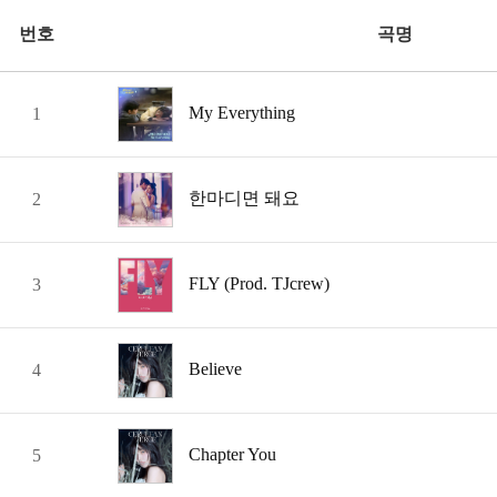
번호
곡명
My Everything
1
한마디면 돼요
2
FLY (Prod. TJcrew)
3
Believe
4
Chapter You
5