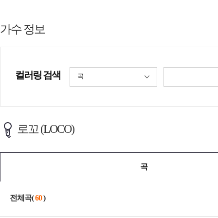
가수 정보
컬러링 검색
곡
로꼬 (LOCO)
곡
전체곡(
60
)