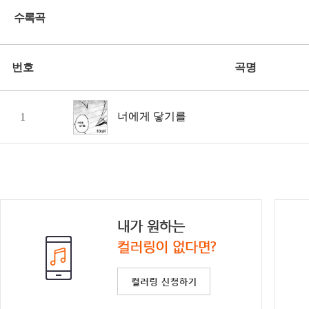
수록곡
번호
곡명
너에게 닿기를
1