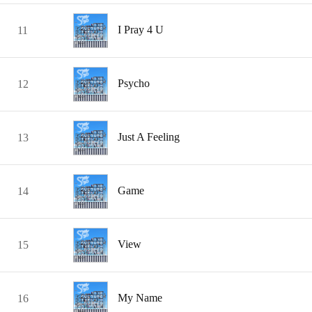
I Pray 4 U
11
Psycho
12
Just A Feeling
13
Game
14
View
15
My Name
16